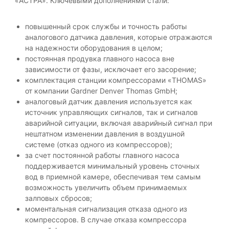
«АСТРА». Ключевыми дополнениями стали:
о
б
ъ
повышенный срок службы и точность работы
е
аналогового датчика давления, которые отражаются
к
на надежности оборудования в целом;
т
а
постоянная продувка главного насоса вне
«
зависимости от фазы, исключает его засорение;
п
комплектация станции компрессорами «THOMAS»
о
от компании Gardner Denver Thomas GmbH;
д
аналоговый датчик давления используется как
к
источник управляющих сигналов, так и сигналов
л
ю
аварийной ситуации, включая аварийный сигнал при
ч
нештатном изменении давления в воздушной
»
системе (отказ одного из компрессоров);
.
за счет постоянной работы главного насоса
поддерживается минимальный уровень сточных
вод в приемной камере, обеспечивая тем самым
возможность увеличить объем принимаемых
залповых сбросов;
моментальная сигнализация отказа одного из
компрессоров. В случае отказа компрессора