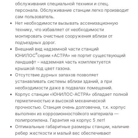
к
обслуживания специальной техники и спец.
а
персонала. Обслуживание станции легко производит
н
сам пользователь.
а
л
Нет необходимости вызывать ассенизационную
и
технику, что избавляет от необходимости
з
монтировать очистные сооружения вблизи от
а
подъездных дорог.
ц
Внешний вид надземной части станций
и
®
ЮНИЛОС
серии «АСТРА» не портит существующий
я
д
ландшафт – надземная часть комплектуется
л
крышкой под цвет газона.
я
Отсутствие дурных запахов позволяет
д
устанавливать системы вблизи зданий, а при
о
необходимости даже в подвалах помещений.
м
Корпус станции «ЮНИЛОС-АСТРА» обладает полной
а
и
герметичностью и высокой механической
к
прочностью. Станция очень долговечна, т.к. корпус
о
выполнен из коррозионностойкого материала —
т
полипропилена. Гарантия на корпус 5 лет!
т
Оптимальные габаритные размеры станции, наличие
е
ребер жесткости и малый вес обеспечивают
д