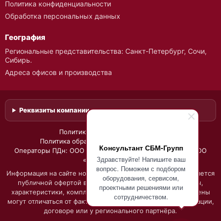
Политика конфиденциальности
Обработка персональных данных
География
Региональные представительства: Санкт-Петербург, Сочи,
Сибирь.
Адреса офисов и производства
Реквизиты компании
Политика конфиденциальности
·
Политика обработки персональных данных
·
Консультант СБМ-Групп
Операторы ПДн: ООО НПО «СБМ», ИНН 7743160688, и ООО
Здравствуйте! Напишите ваш
«ВолгаЭкоПласт»
вопрос. Поможем с подбором
Информация на сайте носит справочный характер и не является
оборудования, сервисом,
публичной офертой в смысле ст. 437 ГК РФ. Фото, схемы,
проектными решениями или
характеристики, комплектация, гарантийные условия и цены
сотрудничеством.
могут отличаться от фактических и уточняются в документации,
договоре или у регионального партнёра.