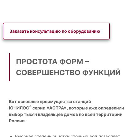
т
а
е
я
л
к
ь
с
а
Заказать консультацию по оборудованию
и
н
с
а
т
е
л
м
и
ПРОСТОТА ФОРМ –
а
з
в
СОВЕРШЕНСТВО ФУНКЦИЙ
т
а
о
ц
н
и
о
м
я
н
Вот основные преимущества станций
д
о
®
ЮНИЛОС
серии «АСТРА», которые уже определили
л
й
выбор тысяч владельцев домов по всей территории
к
я
а
России.
д
н
о
а
Высокая степень очистки сточных вод позволяет
л