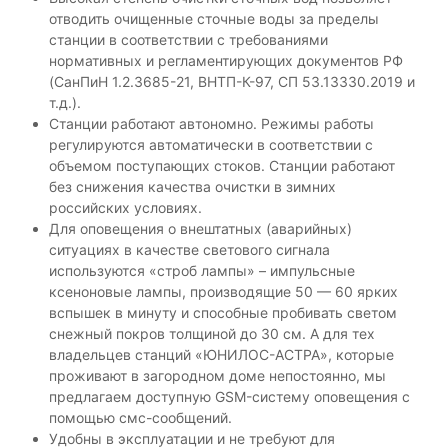
м
и
отводить очищенные сточные воды за пределы
а
з
станции в соответствии с требованиями
.
а
нормативных и регламентирующих документов РФ
ц
(СанПиН 1.2.3685-21, ВНТП-К-97, СП 53.13330.2019 и
и
т.д.).
и
Станции работают автономно. Режимы работы
Ю
Н
регулируются автоматически в соответствии с
И
объемом поступающих стоков. Станции работают
Л
без снижения качества очистки в зимних
О
российских условиях.
С
Для оповещения о внештатных (аварийных)
®
ситуациях в качестве светового сигнала
.
А
используются «строб лампы» – импульсные
в
ксеноновые лампы, производящие 50 — 60 ярких
т
вспышек в минуту и способные пробивать светом
о
снежный покров толщиной до 30 см. А для тех
н
владельцев станций «ЮНИЛОС-АСТРА», которые
о
проживают в загородном доме непостоянно, мы
м
н
предлагаем доступную GSM-систему оповещения с
а
помощью смс-сообщений.
я
Удобны в эксплуатации и не требуют для