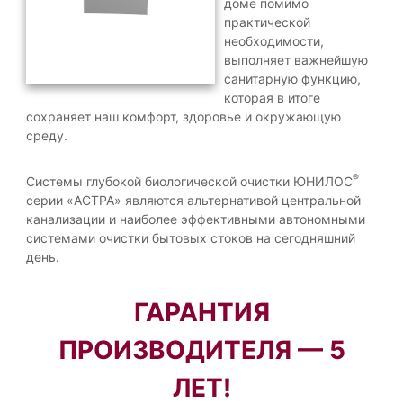
доме помимо
а
н
практической
е
н
необходимости,
й
а
выполняет важнейшую
ш
л
и
санитарную функцию,
й
которая в итоге
и
Р
сохраняет наш комфорт, здоровье и окружающую
з
о
среду.
а
с
с
ц
и
®
Системы глубокой биологической очистки ЮНИЛОС
и
й
серии «АСТРА» являются альтернативой центральной
и
с
канализации и наиболее эффективными автономными
к
.
системами очистки бытовых стоков на сегодняшний
и
А
й
день.
в
п
р
т
о
ГАРАНТИЯ
о
и
н
з
ПРОИЗВОДИТЕЛЯ — 5
в
о
о
м
ЛЕТ!
д
н
и