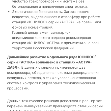
ж
удобство транспортировки и монтажа без
а
бетонирования и привлечения спецтехники.
.
Экологическая безопасность. Загрязняющие
Г
вещества, выделяющиеся в атмосферу при работе
а
станций «ЮНИЛОС» серии «АСТРА», не превышают
р
фоновых концентраций.
а
н
Главный департамент санитарно-
т
эпидемиологического надзора рекомендовал
и
станции «ЮНИЛОС-АСТРА» к применению на всей
я
территории Российской Федерации!.
к
а
®
Дальнейшее развитие модельного ряда ЮНИЛОС
ч
серии «АСТРА» воплощено в станциях «АСТРА-
е
ДАБЛ»
. В данных станциях применяются два
с
т
компрессора, объединенная система распределения
в
воздушных потоков, а также усовершенствованная
а
система контроля и управления технологическими
,
процессами.
с
д
а
Данные технические решения дополняют и расширяют
ч
перечень вышеуказанных преимуществ станций серии
а