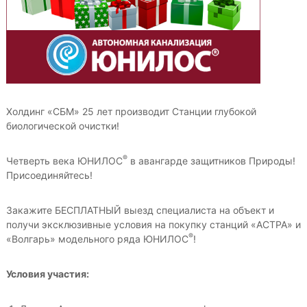
а
н
е
н
й
а
ш
л
и
й
и
Р
з
о
а
с
Холдинг «СБМ» 25 лет производит Станции глубокой
с
ц
биологической очистки!
и
и
й
и
с
®
Четверть века ЮНИЛОС
в авангарде защитников Природы!
к
.
Присоединяйтесь!
и
А
й
в
п
Закажите БЕСПЛАТНЫЙ выезд специалиста на объект и
р
т
получи эксклюзивные условия на покупку станций «АСТРА» и
о
®
«Волгарь» модельного ряда ЮНИЛОС
!
о
и
н
з
в
о
Условия участия:
о
м
д
н
и