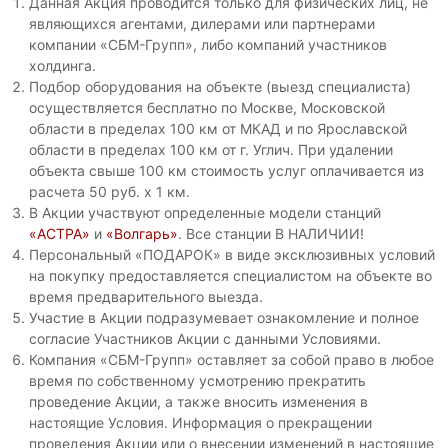
Данная Акция проводится только для физических лиц, не
т
а
являющихся агентами, дилерами или партнерами
е
компании «СБМ-Групп», либо компаний участников
я
л
холдинга.
к
ь
Подбор оборудования на объекте (выезд специалиста)
с
а
и
осуществляется бесплатно по Москве, Московской
н
с
области в пределах 100 км от МКАД и по Ярославской
а
т
области в пределах 100 км от г. Углич. При удалении
е
л
объекта свыше 100 км стоимость услуг оплачивается из
м
и
расчета 50 руб. х 1 км.
а
В Акции участвуют определенные модели станций
з
в
т
«АСТРА»
и
«Волгарь»
. Все станции В НАЛИЧИИ!
а
о
Персональный «ПОДАРОК» в виде эксклюзивных условий
ц
н
на покупку предоставляется специалистом на объекте во
и
о
время предварительного выезда.
м
я
Участие в Акции подразумевает ознакомление и полное
н
д
согласие Участников Акции с данными Условиями.
о
л
й
Компания «СБМ-Групп» оставляет за собой право в любое
к
время по собственному усмотрению прекратить
я
а
проведение Акции, а также вносить изменения в
д
н
настоящие Условия. Информация о прекращении
о
а
проведения Акции или о внесении изменений в настоящие
л