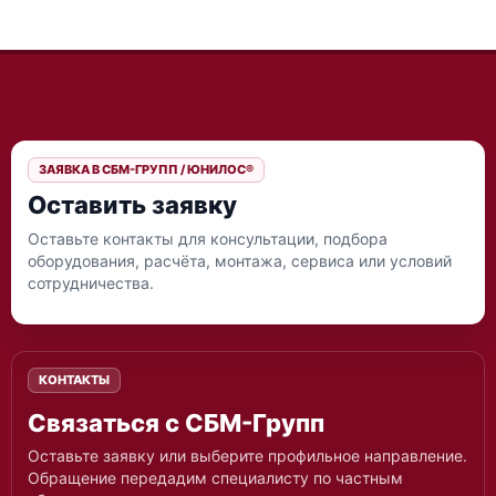
к
а
н
а
л
и
з
а
ц
ЗАЯВКА В СБМ-ГРУПП / ЮНИЛОС®
и
Оставить заявку
я
д
Оставьте контакты для консультации, подбора
л
оборудования, расчёта, монтажа, сервиса или условий
я
д
сотрудничества.
о
м
а
и
к
КОНТАКТЫ
о
Связаться с СБМ-Групп
т
т
Оставьте заявку или выберите профильное направление.
е
Обращение передадим специалисту по частным
д