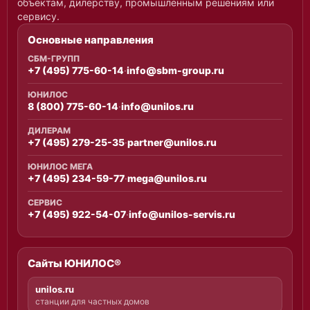
объектам, дилерству, промышленным решениям или
ж
а
сервису.
.
Основные направления
Г
а
СБМ-ГРУПП
р
+7 (495) 775-60-14
·
info@sbm-group.ru
а
н
ЮНИЛОС
т
8 (800) 775-60-14
·
info@unilos.ru
и
я
ДИЛЕРАМ
к
+7 (495) 279-25-35
·
partner@unilos.ru
а
ч
ЮНИЛОС МЕГА
е
+7 (495) 234-59-77
·
mega@unilos.ru
с
т
СЕРВИС
+7 (495) 922-54-07
·
info@unilos-servis.ru
в
а
,
с
Сайты ЮНИЛОС®
д
а
ч
unilos.ru
а
станции для частных домов