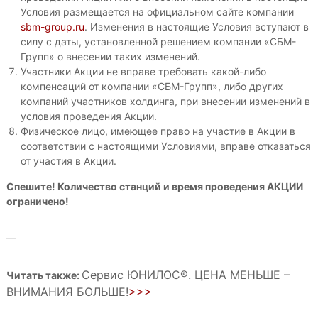
м
Условия размещается на официальном сайте компании
и
а
з
sbm-group.ru
. Изменения в настоящие Условия вступают в
.
а
силу с даты, установленной решением компании «СБМ-
ц
Групп» о внесении таких изменений.
и
Участники Акции не вправе требовать какой-либо
и
компенсаций от компании «СБМ-Групп», либо других
Ю
компаний участников холдинга, при внесении изменений в
Н
И
условия проведения Акции.
Л
Физическое лицо, имеющее право на участие в Акции в
О
соответствии с настоящими Условиями, вправе отказаться
С
от участия в Акции.
®
.
Спешите! Количество станций и время проведения АКЦИИ
А
ограничено!
в
т
о
—
н
о
м
Сервис ЮНИЛОС®. ЦЕНА МЕНЬШЕ –
Читать также:
н
ВНИМАНИЯ БОЛЬШЕ!
>>>
а
я