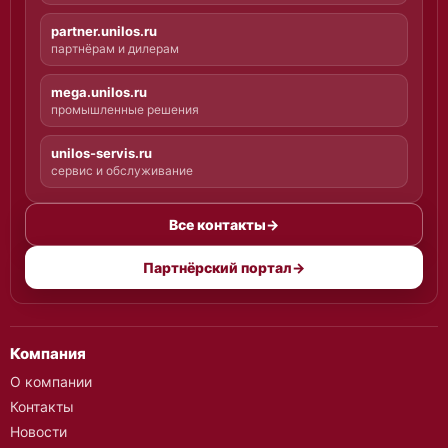
о
б
partner.unilos.ru
ъ
партнёрам и дилерам
е
к
mega.unilos.ru
т
промышленные решения
а
«
п
unilos-servis.ru
о
сервис и обслуживание
д
к
л
Все контакты
→
ю
ч
Партнёрский портал
→
»
.
Компания
О компании
Контакты
Новости